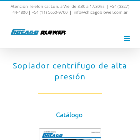
Skip
Atención Telefónica: Lun. a Vie. de 8.30 a 17.30hs. | +54 (3327)
to
44-4800 | +54 (11) 5650-9700
|
info@chicagoblower.com.ar
content
Soplador centrífugo de alta
presión
Catálogo