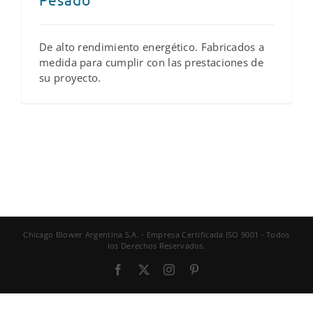
De alto rendimiento energético. Fabricados a
medida para cumplir con las prestaciones de
su proyecto.
Chicago Blower Argentina S.A. - Empresa Certificada ISO 9001 - Todos
los Derechos Reservados.
Facebook
X
Instagram
Pinterest