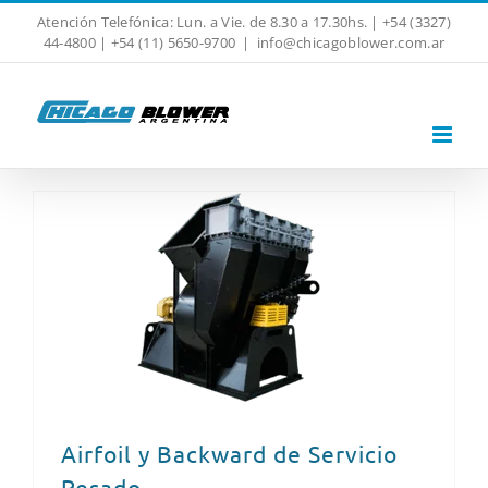
Skip
Atención Telefónica: Lun. a Vie. de 8.30 a 17.30hs. | +54 (3327)
to
44-4800 | +54 (11) 5650-9700
|
info@chicagoblower.com.ar
content
Airfoil y Backward de Servicio
Pesado